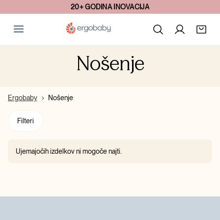
20+ GODINA INOVACIJA
Nošenje
Ergobaby
Nošenje
Filteri
Ujemajočih izdelkov ni mogoče najti.