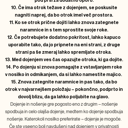
pod prsi za dodatno oporo.
10. Če ima otrok težave z dojenjem, se poskusite
nagniti naprej, da bo otrok imel več prostora.
11. Ko se otrok prične dojiti lahko znova zategnete
naramnice in s tem sprostite svoje roke.
12. Če potrebujete dodatno pokritost, lahko kapuco
uporabite tako, da jo pripnete na eni strani, z druge
strani pa še zmeraj lahko spremljate otroka.
13. Med dojenjem ves čas opazujte otroka, ki ga dojite.
14. Po dojenju si znova pomagajte z vstavljanjem roke
v nosilko in odmikanjem, da si lahko namestite majico.
15. Znova zategnite naramnice in pas tako, da bo
otrok v najvarnejšem položaju – pokončno, podprto in
dovolj blizu, da ga lahko poljubite na glavo.
Dojenje in nošenje gre pogosto eno z drugim – nošenje
spodbuja in celo olajša dojenje, medtem ko dojenje spodbuja
nošenje. Katerokoli nosilko preferirate – dojenje je mogoče.
Če ste vseeno bolj navdušeni nad dojenjem v privatnosti