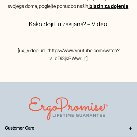
svojega doma, poglejte ponudbo naših
blazin za dojenje
.
Kako dojiti u zasijana? –
Video
[ux_video url=”https://www.youtube.com/watch?
v=bDi3jkBWwrU”]
Customer Care