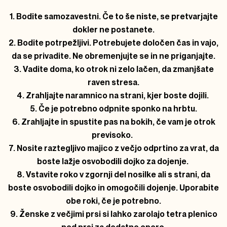
1. Bodite samozavestni. Če to še niste, se pretvarjajte
dokler ne postanete.
2. Bodite potrpežljivi. Potrebujete določen čas in vajo,
da se privadite. Ne obremenjujte se in ne priganjajte.
3. Vadite doma, ko otrok ni zelo lačen, da zmanjšate
raven stresa.
4. Zrahljajte naramnico na strani, kjer boste dojili.
5. Če je potrebno odpnite sponko na hrbtu.
6. Zrahljajte in spustite pas na bokih, če vam je otrok
previsoko.
7. Nosite raztegljivo majico z večjo odprtino za vrat, da
boste lažje osvobodili dojko za dojenje.
8. Vstavite roko v zgornji del nosilke ali s strani, da
boste osvobodili dojko in omogočili dojenje. Uporabite
obe roki, če je potrebno.
9. Ženske z večjimi prsi si lahko zarolajo tetra plenico