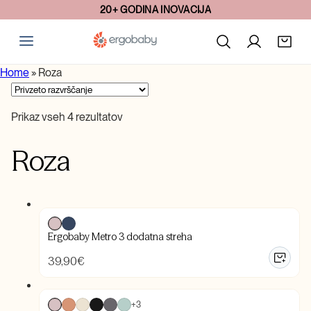
20+ GODINA INOVACIJA
Home
»
Roza
Prikaz vseh 4 rezultatov
Roza
Ergobaby Metro 3 dodatna streha
39,90
€
+3